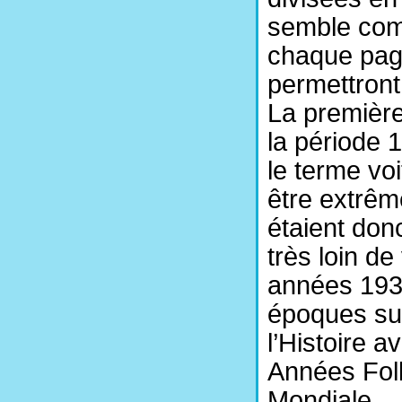
semble comp
chaque page
permettront 
La première
la période 
le terme voi
être extrêm
étaient don
très loin de
années 1930
époques sui
l’Histoire 
Années Foll
Mondiale.