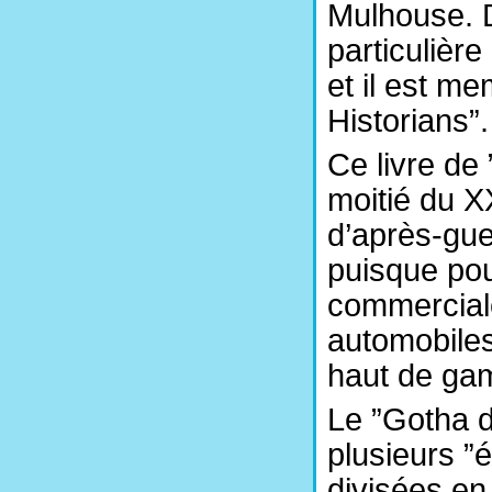
Mulhouse. D
particulièr
et il est m
Historians”.
Ce livre de
moitié du X
d’après-gu
puisque po
commerciale
automobiles
haut de ga
Le ”Gotha d
plusieurs ”
divisées en