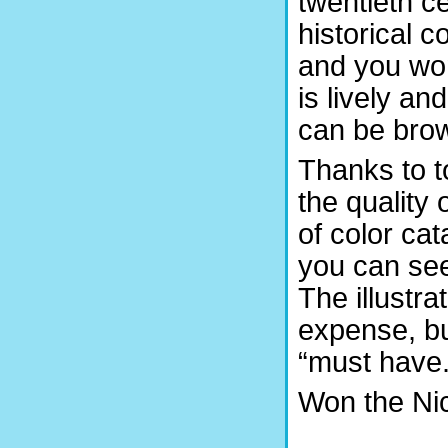
twentieth c
historical c
and you won
is lively an
can be brow
Thanks to t
the quality 
of color ca
you can see
The illustr
expense, but
“must have.
Won the Ni