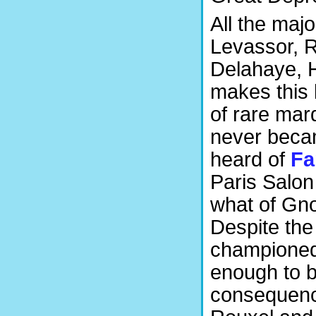
All the maj
Levassor, R
Delahaye, H
makes this 
of rare mar
never beca
heard of
Fa
Paris Salon
what of Gn
Despite the 
championed
enough to b
consequence