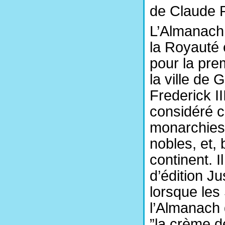
de Claude R
L’Almanach 
la Royauté 
pour la pre
la ville de
Frederick II
considéré 
monarchies,
nobles, et, 
continent. I
d’édition J
lorsque les 
l’Almanach 
”la crème d