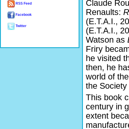
Claude Roux
RSS Feed
Renaults:
R
Facebook
(E.T.A.I., 
Twitter
(E.T.A.I., 2
Watson as
Friry becam
he visited 
then, he ha
world of th
the Society
This book co
century in g
extent bec
manufacture