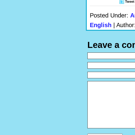
Tweet
Posted Under:
A
English
| Author
Leave a c