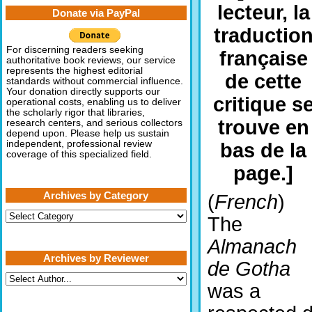
lecteur, la
Donate via PayPal
traductio
For discerning readers seeking
française
authoritative book reviews, our service
represents the highest editorial
de cette
standards without commercial influence.
Your donation directly supports our
critique s
operational costs, enabling us to deliver
the scholarly rigor that libraries,
trouve en
research centers, and serious collectors
depend upon. Please help us sustain
independent, professional review
bas de la
coverage of this specialized field.
page.]
Archives by Category
(
French
)
Archives
The
by
Category
Almanach
Archives by Reviewer
de Gotha
was a