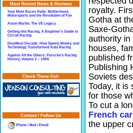
respected d
Most Recent News & Reviews
royalty. Fir
Your Mom Races Rally: Motherhood,
Motorsports and the Revolution of Fun
Gotha at the
Aston Martin: The V8 Legacy
Saxe-Gotha-
Getting into Racing, A Beginner’s Guide to
Circuit Racing
authority in
Deadliest Decade: How Speed, Money, and
houses, fami
Technology Transformed Auto Racing
published f
Against All the Others: Porsche’s Racing
History, Volume 2 – 1969
Publishing 
Soviets des
Check These Out:
Today, it i
for those w
To cut a lo
French car
Contact / Follow Us
the upper c
Phone / Mail / Email